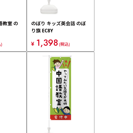
語教室 の
のぼり キッズ英会話 のぼ
り旗 EC8Y
1,398
¥
)
(税込)