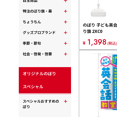
目玉商品
特注のぼり旗・幕
ちょうちん
のぼり 子ども英会
り旗 2XC0
グッズプロブランド
1,398
¥
季節・節句
(税込)
社会・啓発・啓蒙
オリジナルのぼり
スペシャル
スペシャルおすすめの
ぼり