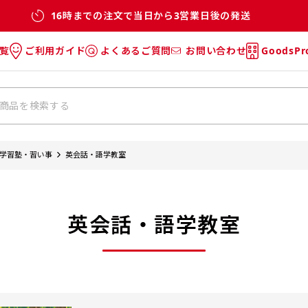
16時までの注文で当日から3営業日後の発送
覧
ご利用ガイド
よくあるご質問
お問い合わせ
GoodsP
のぼり
のぼりのご利用ガイド
のぼりのよくあるご質問
タオル
Tシャツのご利用ガイド
Tシャツのよくあるご質問
チ・巾着
垂幕
学習塾・習い事
英会話・語学教室
リー
バッグ
英会話・語学教室