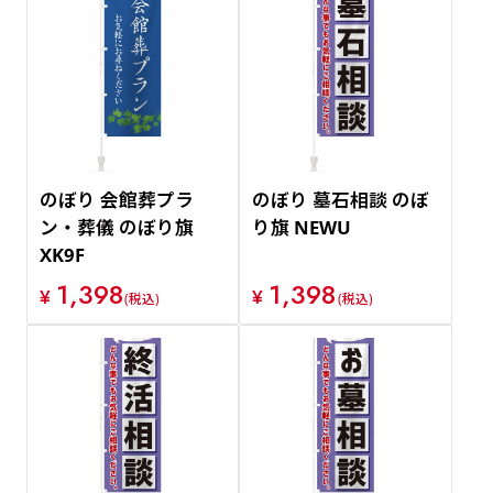
のぼり 会館葬プラ
のぼり 墓石相談 のぼ
ン・葬儀 のぼり旗
り旗 NEWU
XK9F
1,398
1,398
¥
¥
(税込)
(税込)