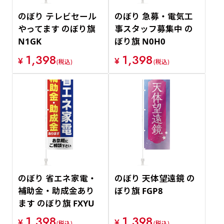
のぼり テレビセール
のぼり 急募・電気工
やってます のぼり旗
事スタッフ募集中 の
N1GK
ぼり旗 N0H0
1,398
1,398
¥
¥
(税込)
(税込)
のぼり 省エネ家電・
のぼり 天体望遠鏡 の
補助金・助成金あり
ぼり旗 FGP8
ます のぼり旗 FXYU
1,398
1,398
¥
¥
(税込)
(税込)