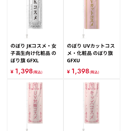
のぼり JKコスメ・女
のぼり UVカットコス
子高生向け化粧品 の
メ・化粧品 のぼり旗
ぼり旗 GFXL
GFXU
1,398
1,398
¥
¥
(税込)
(税込)