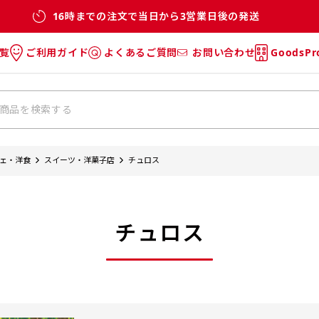
16時までの注文で当日から3営業日後の発送
覧
ご利用ガイド
よくあるご質問
お問い合わせ
GoodsP
のぼり
のぼりのご利用ガイド
のぼりのよくあるご質問
タオル
Tシャツのご利用ガイド
Tシャツのよくあるご質問
チ・巾着
垂幕
ェ・洋食
スイーツ・洋菓子店
チュロス
リー
バッグ
チュロス