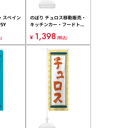
・スペイン
のぼり チュロス移動販売・
5Y
キッチンカー・フードトラ
ック・イラスト・オープン
1,398
¥
)
(税込)
のぼり旗 XNRH