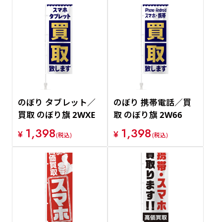
のぼり タブレット／
のぼり 携帯電話／買
買取 のぼり旗 2WXE
取 のぼり旗 2W66
1,398
1,398
¥
¥
(税込)
(税込)