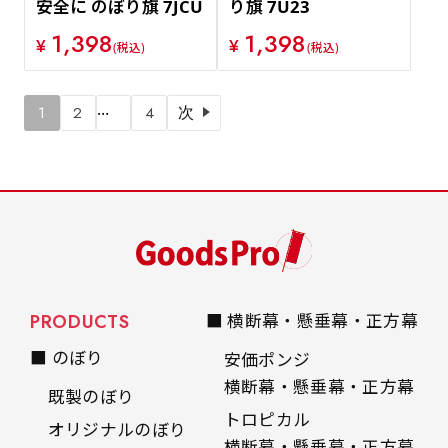
安全に のぼり旗 7JCU
り旗 7U23
1,398
1,398
¥
¥
(税込)
(税込)
…
1
2
4
次
PRODUCTS
■ 横断幕・懸垂幕・正方幕
■ のぼり
安価ポンジ
横断幕・懸垂幕・正方幕
既製のぼり
トロピカル
オリジナルのぼり
横断幕・懸垂幕・正方幕