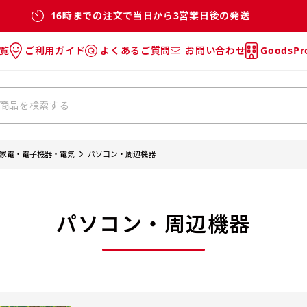
16時までの注文で当日から3営業日後の発送
覧
ご利用ガイド
よくあるご質問
お問い合わせ
GoodsP
のぼり
のぼりのご利用ガイド
のぼりのよくあるご質問
タオル
Tシャツのご利用ガイド
Tシャツのよくあるご質問
チ・巾着
垂幕
家電・電子機器・電気
パソコン・周辺機器
リー
バッグ
パソコン・周辺機器