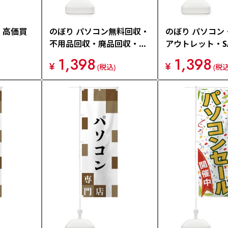
・高価買
のぼり パソコン無料回収・
のぼり パソコン
不用品回収・廃品回収・再
アウトレット・SA
利用 のぼり旗 GWF8
り旗 FRE5
1,398
1,398
¥
¥
(税込)
(税込