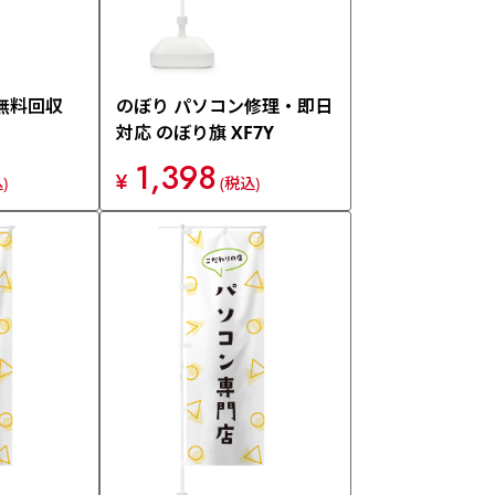
無料回収
のぼり パソコン修理・即日
対応 のぼり旗 XF7Y
1,398
¥
)
(税込)