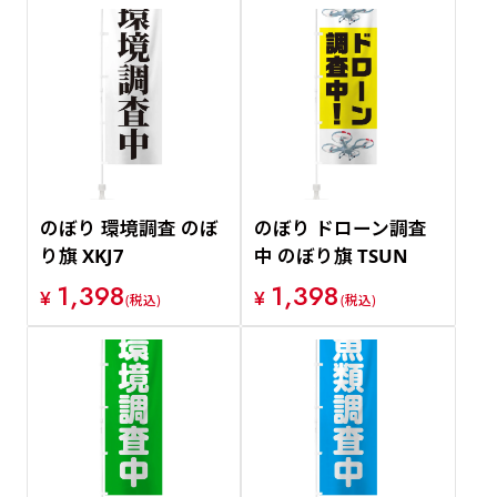
のぼり 環境調査 のぼ
のぼり ドローン調査
り旗 XKJ7
中 のぼり旗 TSUN
1,398
1,398
¥
¥
(税込)
(税込)