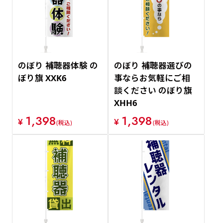
価格が安い順
価格が高い順
のぼり 補聴器体験 の
のぼり 補聴器選びの
ぼり旗 XXK6
事ならお気軽にご相
談ください のぼり旗
XHH6
1,398
1,398
¥
¥
(税込)
(税込)