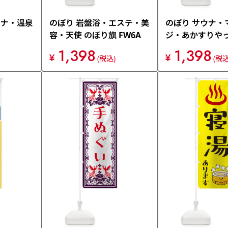
ウナ・温泉
のぼり 岩盤浴・エステ・美
のぼり サウナ・
容・天使 のぼり旗 FW6A
ジ・あかすりや
温泉・サウナ の
1,398
1,398
¥
¥
(税込)
(税込
X4K0