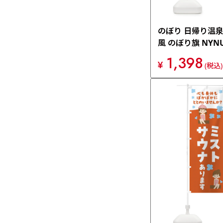
のぼり 日帰り温
風 のぼり旗 NYN
1,398
¥
(税込)