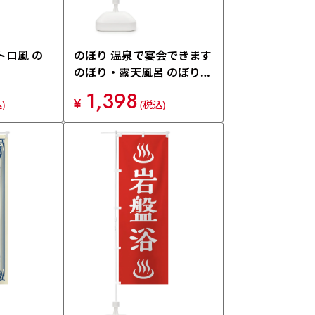
トロ風 の
のぼり 温泉で宴会できます
のぼり・露天風呂 のぼり旗
N3HC
1,398
¥
)
(税込)