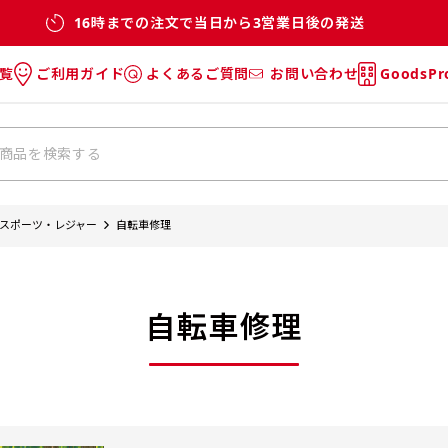
16時までの注文で当日から3営業日後の発送
覧
ご利用ガイド
よくあるご質問
お問い合わせ
GoodsP
のぼり
のぼりのご利用ガイド
のぼりのよくあるご質問
タオル
Tシャツのご利用ガイド
Tシャツのよくあるご質問
チ・巾着
垂幕
スポーツ・レジャー
自転車修理
リー
バッグ
自転車修理