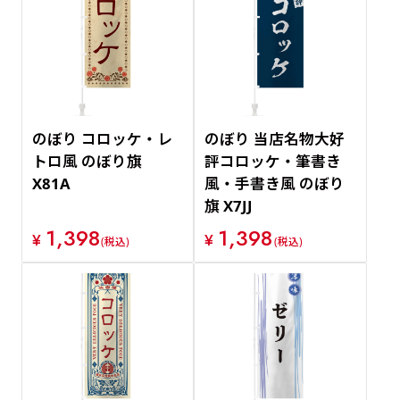
のぼり コロッケ・レ
のぼり 当店名物大好
トロ風 のぼり旗
評コロッケ・筆書き
X81A
風・手書き風 のぼり
旗 X7JJ
1,398
1,398
¥
¥
(税込)
(税込)