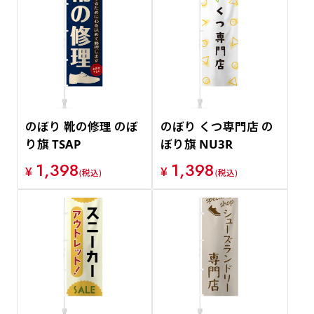
のぼり 靴の修理 のぼ
のぼり くつ専門店 の
り旗 TSAP
ぼり旗 NU3R
1,398
1,398
¥
¥
(税込)
(税込)