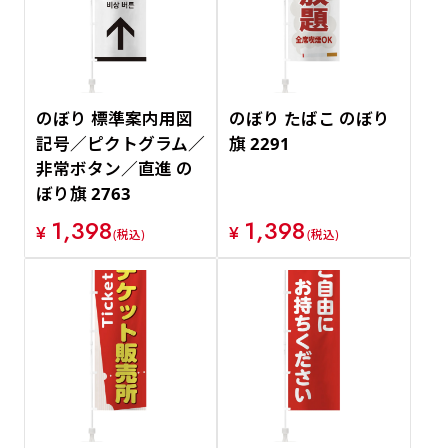
のぼり 標準案内用図
のぼり たばこ のぼり
記号／ピクトグラム／
旗 2291
非常ボタン／直進 の
ぼり旗 2763
1,398
1,398
¥
¥
(税込)
(税込)