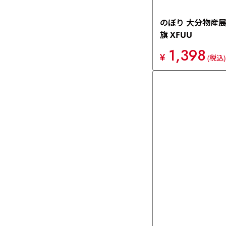
のぼり 大分物産展
旗 XFUU
1,398
¥
(税込)