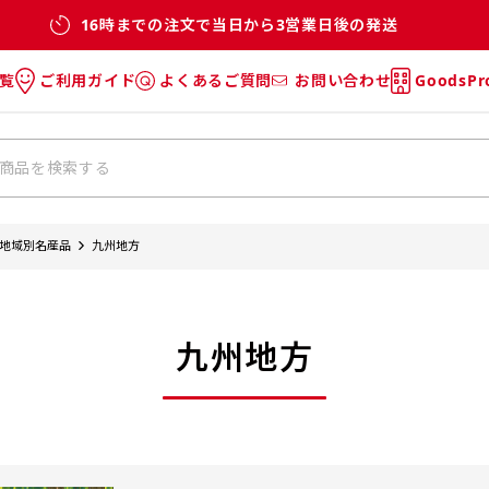
16時までの注文で当日から3営業日後の発送
覧
ご利用ガイド
よくあるご質問
お問い合わせ
GoodsP
のぼり
のぼりのご利用ガイド
のぼりのよくあるご質問
タオル
Tシャツのご利用ガイド
Tシャツのよくあるご質問
チ・巾着
垂幕
地域別名産品
九州地方
リー
バッグ
九州地方