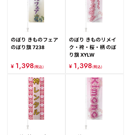
価格が安い順
価格が高い順
のぼり きものフェア
のぼり きものリメイ
のぼり旗 7238
ク・袴・桜・柄 のぼ
り旗 XYLW
1,398
1,398
¥
¥
(税込)
(税込)