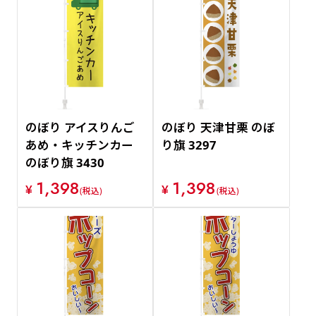
のぼり アイスりんご
のぼり 天津甘栗 のぼ
あめ・キッチンカー
り旗 3297
のぼり旗 3430
1,398
1,398
¥
¥
(税込)
(税込)