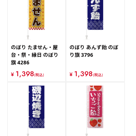
のぼり たません・屋
のぼり あんず飴 のぼ
台・祭・縁日 のぼり
り旗 3796
旗 4286
1,398
1,398
¥
¥
(税込)
(税込)