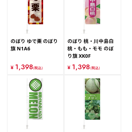
のぼり ゆで栗 のぼり
のぼり 桃・川中島白
旗 N1A6
桃・もも・モモ のぼ
り旗 XK0F
1,398
1,398
¥
¥
(税込)
(税込)