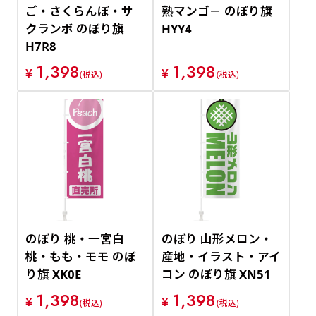
ご・さくらんぼ・サ
熟マンゴ－ のぼり旗
クランボ のぼり旗
HYY4
H7R8
1,398
1,398
¥
¥
(税込)
(税込)
のぼり 桃・一宮白
のぼり 山形メロン・
桃・もも・モモ のぼ
産地・イラスト・アイ
り旗 XK0E
コン のぼり旗 XN51
1,398
1,398
¥
¥
(税込)
(税込)