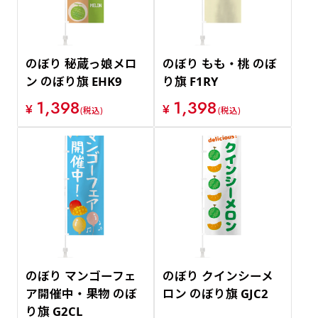
のぼり 秘蔵っ娘メロ
のぼり もも・桃 のぼ
ン のぼり旗 EHK9
り旗 F1RY
1,398
1,398
¥
¥
(税込)
(税込)
のぼり マンゴーフェ
のぼり クインシーメ
ア開催中・果物 のぼ
ロン のぼり旗 GJC2
り旗 G2CL