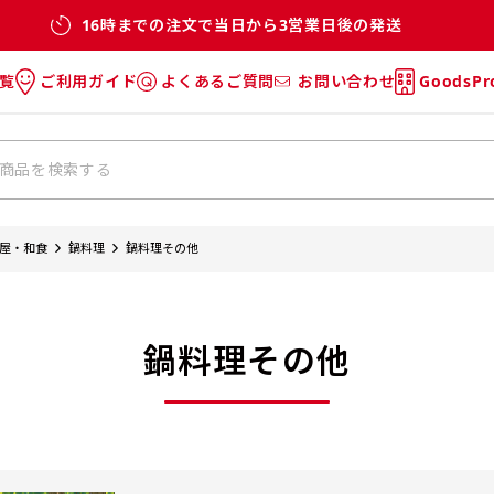
16時までの注文で当日から3営業日後の発送
覧
ご利用ガイド
よくあるご質問
お問い合わせ
GoodsP
のぼり
のぼりのご利用ガイド
のぼりのよくあるご質問
タオル
Tシャツのご利用ガイド
Tシャツのよくあるご質問
チ・巾着
垂幕
屋・和食
鍋料理
鍋料理その他
リー
バッグ
鍋料理その他