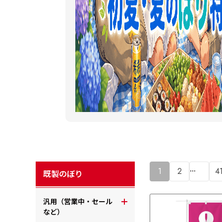
…
1
2
4
既製のぼり
汎用（営業中・セール
など）