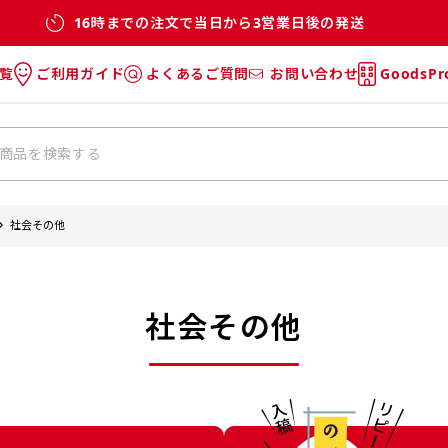
16時までの注文で当日から3営業日後の発送
覧
ご利用ガイド
よくあるご質問
お問い合わせ
GoodsP
のぼり
のぼりのご利用ガイド
のぼりのよくあるご質問
タオル
Tシャツのご利用ガイド
Tシャツのよくあるご質問
チ・巾着
垂幕
社会その他
リー
バッグ
社会その他