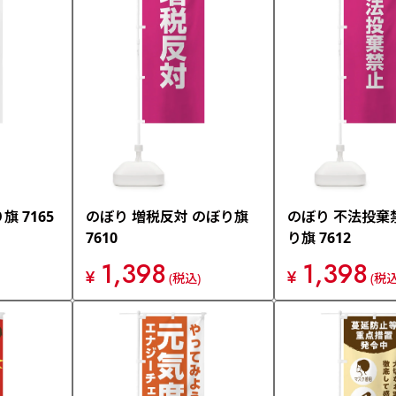
旗 7165
のぼり 増税反対 のぼり旗
のぼり 不法投棄
7610
り旗 7612
1,398
1,398
¥
¥
(税込)
(税込