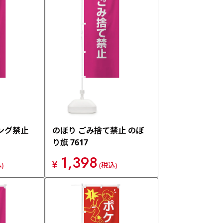
ング禁止
のぼり ごみ捨て禁止 のぼ
り旗 7617
1,398
¥
)
(税込)