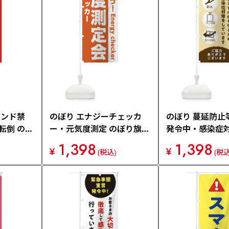
ハンド禁
のぼり エナジーチェッカ
のぼり 蔓延防止
転倒 のぼ
ー・元気度測定 のぼり旗
発令中・感染症対
3266
旗 3188
1,398
1,398
¥
¥
(税込)
(税込