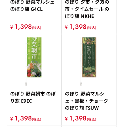
のぼり 野菜マルシェ
のぼり 夕市・夕方の
のぼり旗 G4CL
市・タイムセール の
ぼり旗 NKHE
1,398
1,398
¥
¥
(税込)
(税込)
のぼり 野菜朝市 のぼ
のぼり 野菜マルシ
り旗 E9EC
ェ・黒板・チョーク
のぼり旗 FSUW
1,398
1,398
¥
¥
(税込)
(税込)