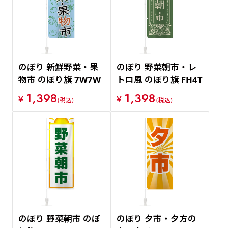
価格が安い順
価格が高い順
のぼり 新鮮野菜・果
のぼり 野菜朝市・レ
物市 のぼり旗 7W7W
トロ風 のぼり旗 FH4T
1,398
1,398
¥
¥
(税込)
(税込)
のぼり 野菜朝市 のぼ
のぼり 夕市・夕方の