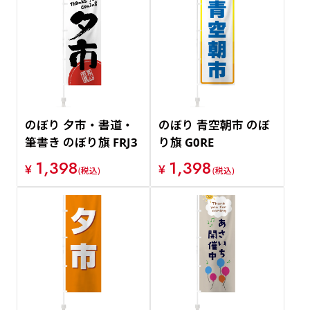
のぼり 夕市・書道・
のぼり 青空朝市 のぼ
筆書き のぼり旗 FRJ3
り旗 G0RE
1,398
1,398
¥
¥
(税込)
(税込)