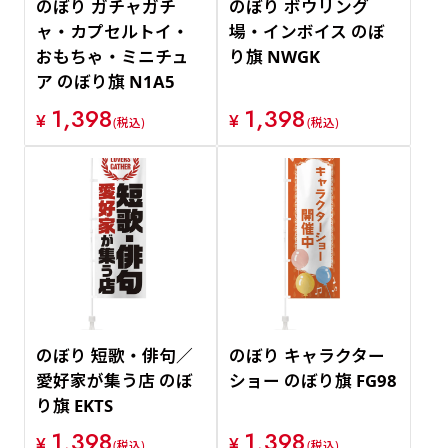
のぼり ガチャガチ
のぼり ボウリング
ャ・カプセルトイ・
場・インボイス のぼ
おもちゃ・ミニチュ
り旗 NWGK
ア のぼり旗 N1A5
1,398
1,398
¥
¥
(税込)
(税込)
のぼり 短歌・俳句／
のぼり キャラクター
愛好家が集う店 のぼ
ショー のぼり旗 FG98
り旗 EKTS
1,398
1,398
¥
¥
(税込)
(税込)