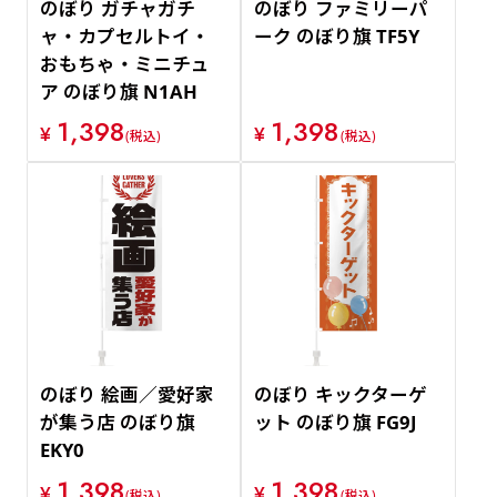
のぼり ガチャガチ
のぼり ファミリーパ
ャ・カプセルトイ・
ーク のぼり旗 TF5Y
おもちゃ・ミニチュ
ア のぼり旗 N1AH
1,398
1,398
¥
¥
(税込)
(税込)
のぼり 絵画／愛好家
のぼり キックターゲ
が集う店 のぼり旗
ット のぼり旗 FG9J
EKY0
1,398
1,398
¥
¥
(税込)
(税込)