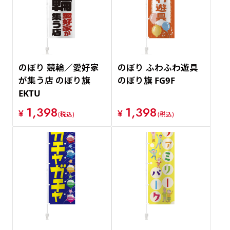
のぼり 競輪／愛好家
のぼり ふわふわ遊具
が集う店 のぼり旗
のぼり旗 FG9F
EKTU
1,398
1,398
¥
¥
(税込)
(税込)