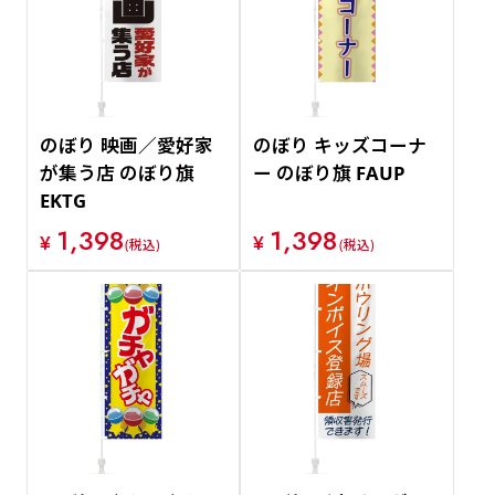
価格が安い順
価格が高い順
のぼり 映画／愛好家
のぼり キッズコーナ
が集う店 のぼり旗
ー のぼり旗 FAUP
EKTG
1,398
1,398
¥
¥
(税込)
(税込)