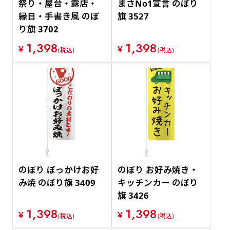
祭り・屋台・露店・
まさNo1宣言 のぼり
縁日・手書き風 のぼ
旗 3527
り旗 3702
1,398
1,398
¥
¥
(税込)
(税込)
のぼり ぼっかけお好
のぼり お好み焼き・
み焼 のぼり旗 3409
キッチンカー のぼり
旗 3426
1,398
1,398
¥
¥
(税込)
(税込)