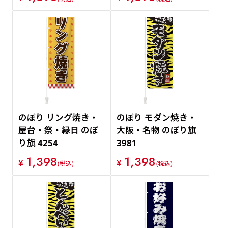
のぼり リング焼き・
のぼり モダン焼き・
屋台・祭・縁日 のぼ
大阪・名物 のぼり旗
り旗 4254
3981
1,398
1,398
¥
¥
(税込)
(税込)