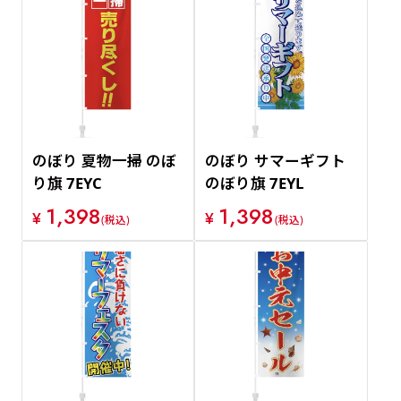
のぼり 夏物一掃 のぼ
のぼり サマーギフト
り旗 7EYC
のぼり旗 7EYL
1,398
1,398
¥
¥
(税込)
(税込)