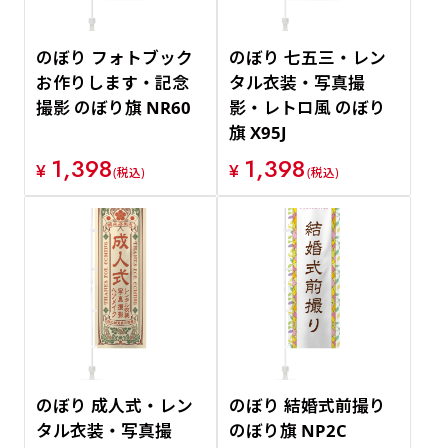
のぼり フォトブック
のぼり 七五三・レン
お作りします・記念
タル衣装・写真撮
撮影 のぼり旗 NR60
影・レトロ風 のぼり
旗 X95J
1,398
1,398
¥
¥
(税込)
(税込)
のぼり 成人式・レン
のぼり 結婚式前撮り
タル衣装・写真撮
のぼり旗 NP2C