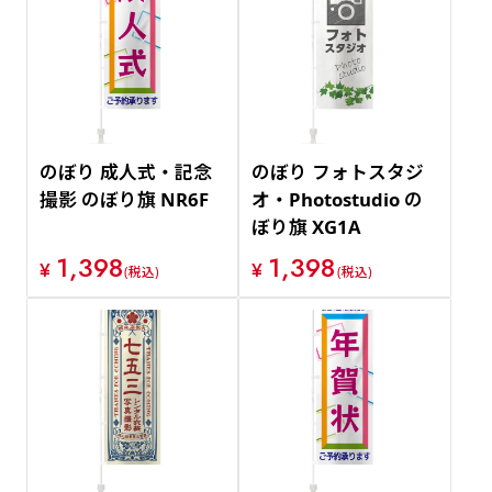
のぼり 成人式・記念
のぼり フォトスタジ
撮影 のぼり旗 NR6F
オ・Photostudio の
ぼり旗 XG1A
1,398
1,398
¥
¥
(税込)
(税込)