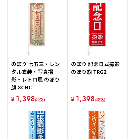
のぼり 七五三・レン
のぼり 記念日式撮影
タル衣装・写真撮
のぼり旗 TRG2
影・レトロ風 のぼり
旗 XCHC
1,398
1,398
¥
¥
(税込)
(税込)