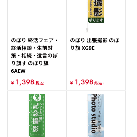
価格が安い順
価格が高い順
のぼり 終活フェア・
のぼり 出張撮影 のぼ
終活相談・生前対
り旗 XG9E
策・相続・遺言のぼ
り旗す のぼり旗
6AEW
1,398
1,398
¥
¥
(税込)
(税込)