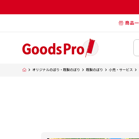
商品一
オリジナル
オリジナル
オリジナルポー
横断幕・懸
オリジナルのぼり・既製のぼり
既製のぼり
小売・サービス
タペスト
オリジナル