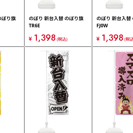
のぼり旗
のぼり 新台入替 のぼり旗
のぼり 新台入替
TR6E
FJ0W
1,398
1,398
¥
¥
(税込)
(税込