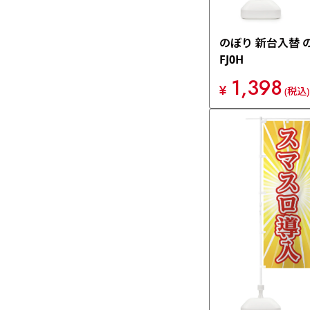
のぼり 新台入替 
FJ0H
1,398
¥
(税込)