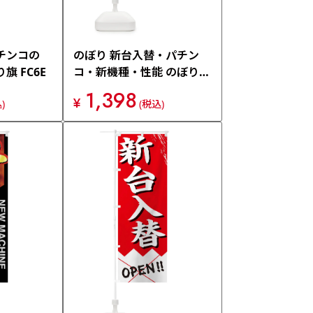
チンコの
のぼり 新台入替・パチン
旗 FC6E
コ・新機種・性能 のぼり旗
GP0W
1,398
¥
)
(税込)