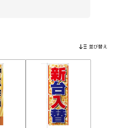
並び替え
新着順
価格が安い順
価格が高い順