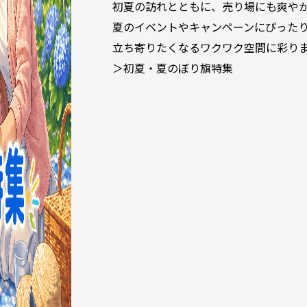
初夏の訪れとともに、売り場にも爽や
夏のイベントやキャンペーンにぴった
立ち寄りたくなるワクワク空間に彩り
＞初夏・夏のぼり旗特集