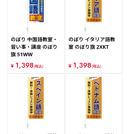
のぼり 中国語教室・
のぼり イタリア語教
習い事・講座 のぼり
室 のぼり旗 2XKT
旗 51WW
1,398
1,398
¥
¥
(税込)
(税込)