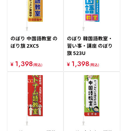
価格が安い順
価格が高い順
のぼり 中国語教室 の
のぼり 韓国語教室・
ぼり旗 2XC5
習い事・講座 のぼり
旗 523U
1,398
1,398
¥
¥
(税込)
(税込)