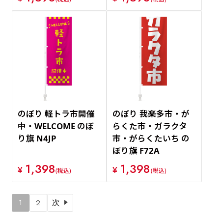
のぼり 軽トラ市開催
のぼり 我楽多市・が
中・WELCOME のぼ
らくた市・ガラクタ
り旗 N4JP
市・がらくたいち の
ぼり旗 F72A
1,398
1,398
¥
¥
(税込)
(税込)
1
2
次