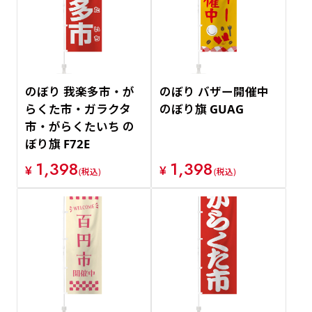
価格が安い順
価格が高い順
のぼり 我楽多市・が
のぼり バザー開催中
らくた市・ガラクタ
のぼり旗 GUAG
市・がらくたいち の
ぼり旗 F72E
1,398
1,398
¥
¥
(税込)
(税込)