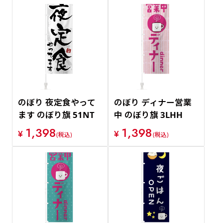
のぼり 夜定食やって
のぼり ディナー営業
ます のぼり旗 51NT
中 のぼり旗 3LHH
1,398
1,398
¥
¥
(税込)
(税込)